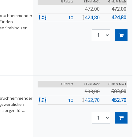
% Rabatt
€ Exkl MwSt
€ Inkl % MwSt
472,00
472,00
einbruchhemmender
424,80
424,80
10
für den
ven Stahlbolzen
% Rabatt
€ Exkl MwSt
€ Inkl % MwSt
503,00
503,00
einbruchhemmender
452,70
452,70
10
 gewerblichen
 sorgen für...