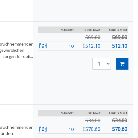
% Rabatt
€ Exkl MwSt
€ Inkl % MwSt
569,00
569,00
einbruchhemmender
512,10
512,10
10
 gewerblichen
 sorgen für opti...
% Rabatt
€ Exkl MwSt
€ Inkl % MwSt
634,00
634,00
einbruchhemmender
570,60
570,60
10
für den