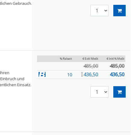
ntlichen Gebrauch.
% Rabatt
€ Exkl MwSt
€ Inkl % MwSt
485,00
485,00
Ihren
436,50
436,50
10
 Einbruch und
entlichen Einsatz.