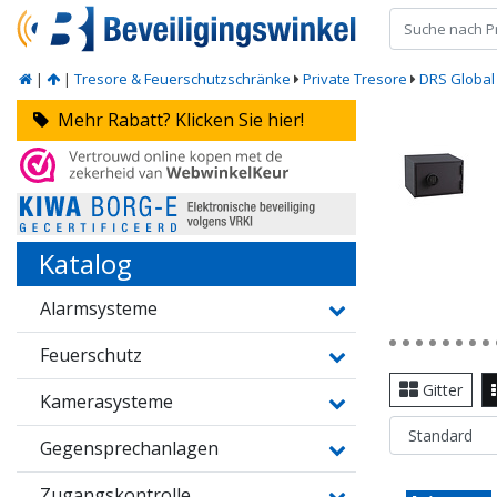
|
|
Tresore & Feuerschutzschränke
Private Tresore
DRS Global
Mehr Rabatt? Klicken Sie hier!
Katalog
Alarmsysteme
Feuerschutz
Gitter
Kamerasysteme
Gegensprechanlagen
Zugangskontrolle