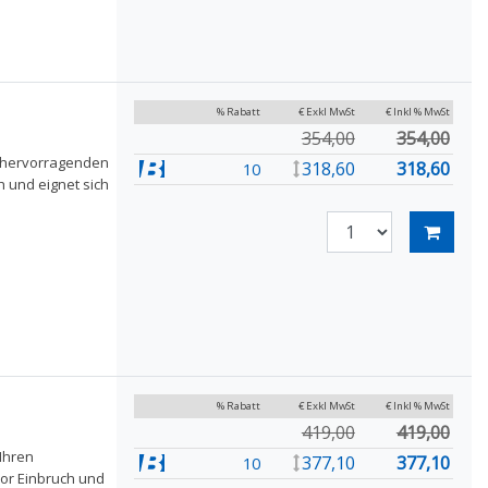
% Rabatt
€ Exkl MwSt
€ Inkl % MwSt
354,00
354,00
t hervorragenden
318,60
318,60
10
 und eignet sich
% Rabatt
€ Exkl MwSt
€ Inkl % MwSt
419,00
419,00
Ihren
377,10
377,10
10
or Einbruch und