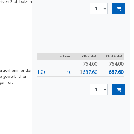
siven Stahlbolzen
% Rabatt
€ Exkl MwSt
€ Inkl % MwSt
764,00
764,00
einbruchhemmender
687,60
687,60
10
ie gewerblichen
en für...