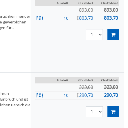
% Rabatt
€ Exkl MwSt
€ Inkl % MwSt
893,00
893,00
einbruchhemmender
803,70
803,70
10
ie gewerblichen
en für...
% Rabatt
€ Exkl MwSt
€ Inkl % MwSt
323,00
323,00
Ihren
290,70
290,70
10
Einbruch und ist
ichen Bereich die