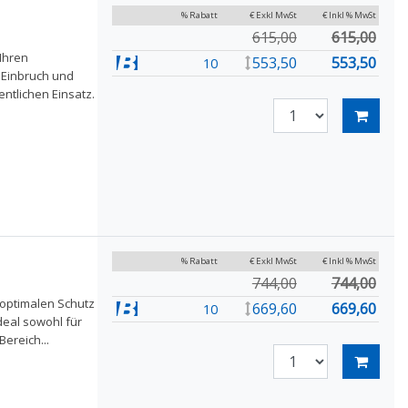
% Rabatt
€ Exkl MwSt
€ Inkl % MwSt
615,00
615,00
Ihren
553,50
553,50
10
 Einbruch und
entlichen Einsatz.
% Rabatt
€ Exkl MwSt
€ Inkl % MwSt
744,00
744,00
 optimalen Schutz
669,60
669,60
10
deal sowohl für
ereich...