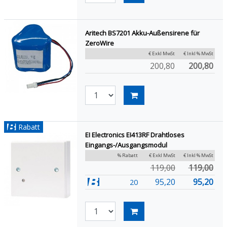
Aritech BS7201 Akku-Außensirene für
ZeroWire
€ Exkl MwSt
€ Inkl % MwSt
200,80
200,80
Rabatt
EI Electronics EI413RF Drahtloses
Eingangs-/Ausgangsmodul
% Rabatt
€ Exkl MwSt
€ Inkl % MwSt
119,00
119,00
95,20
95,20
20