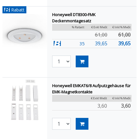
Rabatt
Honeywell DT8300-FMK
Deckenmontagesatz
% Rabatt
€ Exkl MwSt
€ Inkl % MwSt
61,00
61,00
39,65
39,65
35
Honeywell EMKAT6/8 Aufputzgehäuse für
EMK-Magnetkontakte
€ Exkl MwSt
€ Inkl % MwSt
3,60
3,60