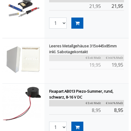
21,95
21,95
Leeres Metallgehäuse 315x445x85mm
inkl. Sabotagekontakt
€ Exkl MwSt
€ Inkl % MwSt
19,95
19,95
Fixapart AB013 Piezo-Summer, rund,
schwarz, 8-16 V DC
€ Exkl MwSt
€ Inkl % MwSt
8,95
8,95