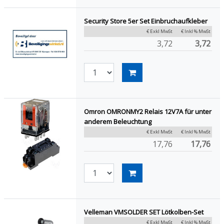
Security Store 5er Set Einbruchaufkleber
€ Exkl MwSt
€ Inkl % MwSt
3,72
3,72
Omron OMRONMY2 Relais 12V7A für unter
anderem Beleuchtung
€ Exkl MwSt
€ Inkl % MwSt
17,76
17,76
Velleman VMSOLDER SET Lötkolben-Set
€ Exkl MwSt
€ Inkl % MwSt