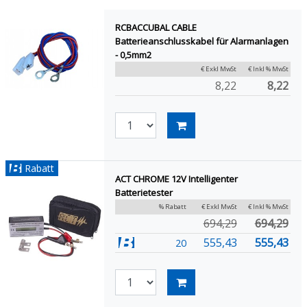
RCBACCUBAL CABLE
Batterieanschlusskabel für Alarmanlagen
- 0,5mm2
€ Exkl MwSt
€ Inkl % MwSt
8,22
8,22
Rabatt
ACT CHROME 12V Intelligenter
Batterietester
% Rabatt
€ Exkl MwSt
€ Inkl % MwSt
694,29
694,29
555,43
555,43
20