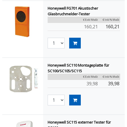
Honeywell FG701 Akustischer
Glasbruchmelder-Tester
€ Exkl MwSt
€ Inkl % MwSt
160,21
160,21
Honeywell SC110 Montageplatte für
SC100/SC105/SC115
€ Exkl MwSt
€ Inkl % MwSt
39,98
39,98
Honeywell SC115 externer Tester für