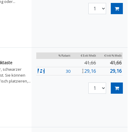
g oder...
% Rabatt
€ Exkl MwSt
€ Inkl % MwSt
41,66
41,66
ktaste
r, schwarzer
29,16
29,16
30
ist. Sie können
ch platzieren,...