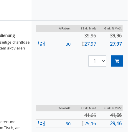
% Rabatt
€ Exkl MwSt
€ Inkl % MwSt
39,96
39,96
dienung
seitige drahtlose
27,97
27,97
30
tem aktivieren
% Rabatt
€ Exkl MwSt
€ Inkl % MwSt
41,66
41,66
reter und
29,16
29,16
30
em Tisch, am