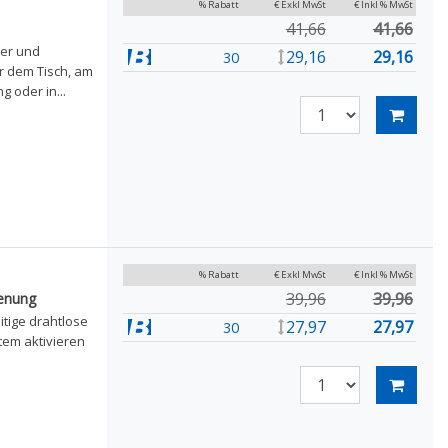
% Rabatt
€ Exkl MwSt
€ Inkl % MwSt
41,66
41,66
ter und
29,16
29,16
30
er dem Tisch, am
 oder in...
% Rabatt
€ Exkl MwSt
€ Inkl % MwSt
39,96
39,96
ienung
itige drahtlose
27,97
27,97
30
tem aktivieren