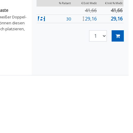
% Rabatt
€ Exkl MwSt
€ Inkl % MwSt
41,66
41,66
aste
weißer Doppel-
29,16
29,16
30
 können diesen
h platzieren,