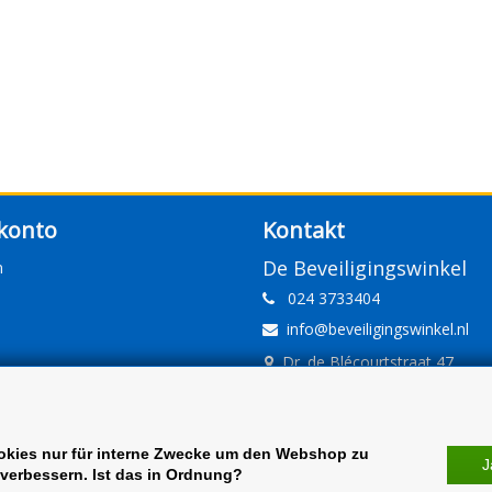
konto
Kontakt
De Beveiligingswinkel
n
024 3733404
info@beveiligingswinkel.nl
Dr. de Blécourtstraat 47
6541DD Nijmegen
www.beveiligingswinkel.nl
KvK: 09.16.10.01
okies nur für interne Zwecke um den Webshop zu
J
verbessern. Ist das in Ordnung?
BTW: NL 81.60.68.707.B01