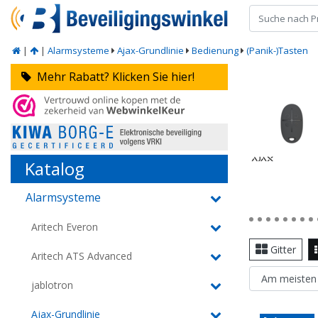
|
|
Alarmsysteme
Ajax-Grundlinie
Bedienung
(Panik-)Tasten
Mehr Rabatt? Klicken Sie hier!
Katalog
Alarmsysteme
Aritech Everon
Gitter
Aritech ATS Advanced
jablotron
Ajax-Grundlinie