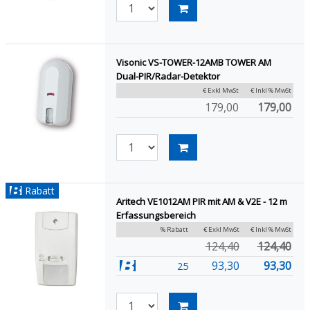
Visonic VS-TOWER-12AMB TOWER AM
Dual-PIR/Radar-Detektor
€ Exkl MwSt
€ Inkl % MwSt
179,00
179,00
Rabatt
Aritech VE1012AM PIR mit AM & V2E - 12 m
Erfassungsbereich
% Rabatt
€ Exkl MwSt
€ Inkl % MwSt
124,40
124,40
93,30
93,30
25