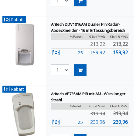
Rabatt
Aritech DDV1016AM Dualer Pir/Radar-
Abdeckmelder - 16 m Erfassungsbereich
% Rabatt
€ Exkl MwSt
€ Inkl % MwSt
213,22
213,22
159,92
159,92
25
Rabatt
Aritech VE735AM PIR mit AM - 60 m langer
Strahl
% Rabatt
€ Exkl MwSt
€ Inkl % MwSt
319,94
319,94
239,96
239,96
25