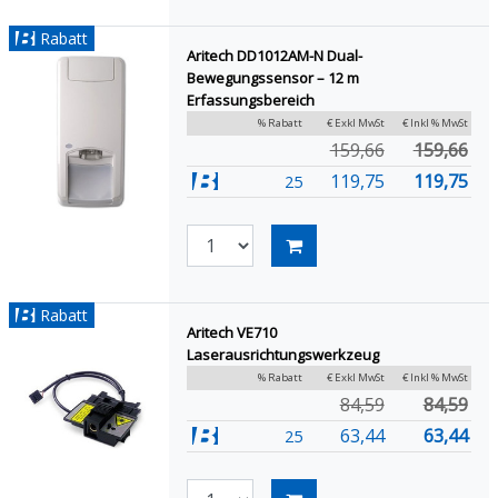
Rabatt
Aritech DD1012AM-N Dual-
Bewegungssensor – 12 m
Erfassungsbereich
% Rabatt
€ Exkl MwSt
€ Inkl % MwSt
159,66
159,66
119,75
119,75
25
Rabatt
Aritech VE710
Laserausrichtungswerkzeug
% Rabatt
€ Exkl MwSt
€ Inkl % MwSt
84,59
84,59
63,44
63,44
25