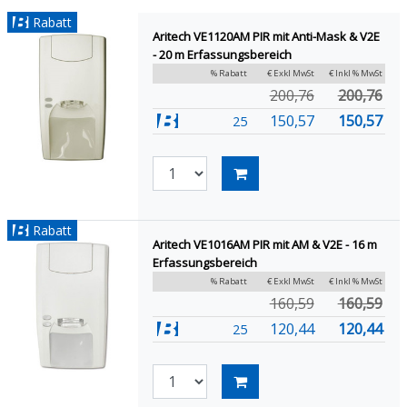
Rabatt
Aritech VE1120AM PIR mit Anti-Mask & V2E
- 20 m Erfassungsbereich
% Rabatt
€ Exkl MwSt
€ Inkl % MwSt
200,76
200,76
150,57
150,57
25
Rabatt
Aritech VE1016AM PIR mit AM & V2E - 16 m
Erfassungsbereich
% Rabatt
€ Exkl MwSt
€ Inkl % MwSt
160,59
160,59
120,44
120,44
25