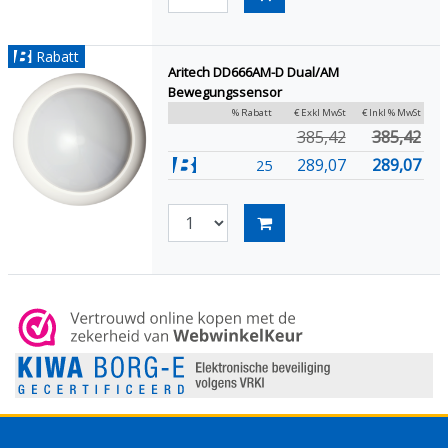
Rabatt
Aritech DD666AM-D Dual/AM
Bewegungssensor
% Rabatt
€ Exkl MwSt
€ Inkl % MwSt
385,42
385,42
289,07
289,07
25