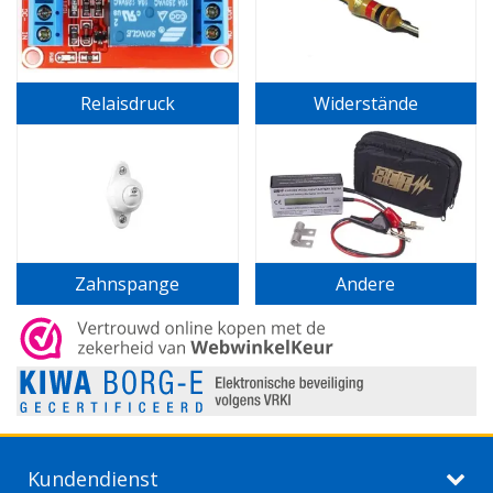
Relaisdruck
Widerstände
Zahnspange
Andere
Kundendienst