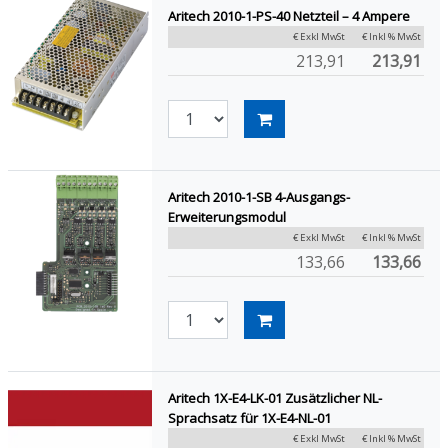
Aritech 2010-1-PS-40 Netzteil – 4 Ampere
€ Exkl MwSt
€ Inkl % MwSt
213,91
213,91
Aritech 2010-1-SB 4-Ausgangs-
Erweiterungsmodul
€ Exkl MwSt
€ Inkl % MwSt
133,66
133,66
Aritech 1X-E4-LK-01 Zusätzlicher NL-
Sprachsatz für 1X-E4-NL-01
€ Exkl MwSt
€ Inkl % MwSt