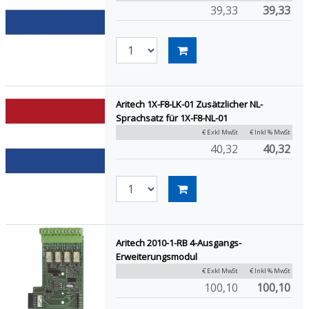
39,33
39,33
Aritech 1X-F8-LK-01 Zusätzlicher NL-
Sprachsatz für 1X-F8-NL-01
€ Exkl MwSt
€ Inkl % MwSt
40,32
40,32
Aritech 2010-1-RB 4-Ausgangs-
Erweiterungsmodul
€ Exkl MwSt
€ Inkl % MwSt
100,10
100,10