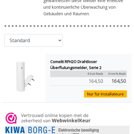
gewährleisten diese Melder eine effektive
und kontinuierliche Überwachung von
Gebäuden und Räumen.
Comelit RFH2O Drahtloser
Überflutungsmelder, Serie 2
€ Exkl MwSt
€ Inkl % MwSt
164,50
164,50
Nur für Installateure