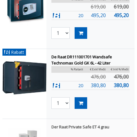
619,00
619,00
495,20
495,20
20
Rabatt
De Raat DR111001701 Wandsafe
Technomax Gold GK 6L - 42 Liter
% Rabatt
€ Exkl MwSt
€ Inkl % MwSt
476,00
476,00
380,80
380,80
20
Der Raat Private Safe ET 4 grau