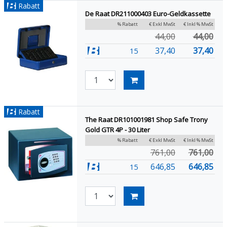
Rabatt
De Raat DR211000403 Euro-Geldkassette
% Rabatt
€ Exkl MwSt
€ Inkl % MwSt
44,00
44,00
37,40
37,40
15
Rabatt
The Raat DR101001981 Shop Safe Trony
Gold GTR 4P - 30 Liter
% Rabatt
€ Exkl MwSt
€ Inkl % MwSt
761,00
761,00
646,85
646,85
15