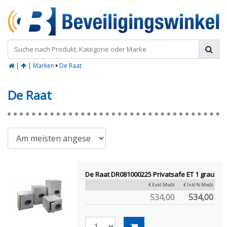
|
|
Marken
De Raat
De Raat
De Raat DR081000225 Privatsafe ET 1 grau
€ Exkl MwSt
€ Inkl % MwSt
534,00
534,00