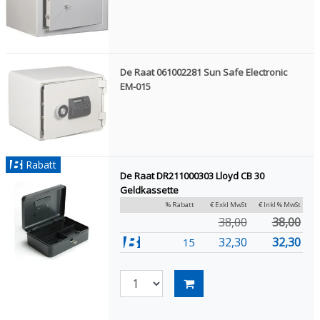
De Raat 061002281 Sun Safe Electronic
EM-015
Rabatt
De Raat DR211000303 Lloyd CB 30
Geldkassette
% Rabatt
€ Exkl MwSt
€ Inkl % MwSt
38,00
38,00
32,30
32,30
15