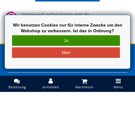
Wir benutzen Cookies nur für interne Zwecke um den
Webshop zu verbessern. Ist das in Ordnung?
Ja
Nein
Kundendienst
Benutzerkonto
Kontakt
Bedienung
anmelden
Warenkorb
Menu
Extra
Produkte vergleichen
0 Produkte