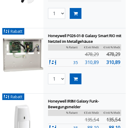
Rabatt
Honeywell P026-01-B Galaxy Smart RIO mit
Netzteil im Metallgehäuse
% Rabatt
€ Exkl MwSt
€ Inkl % MwSt
478,29
478,29
310,89
310,89
35
Rabatt
Honeywell IR8M Galaxy Funk-
Bewegungsmelder
% Rabatt
€ Exkl MwSt
€ Inkl % MwSt
135,54
135,54
88,10
88,10
35