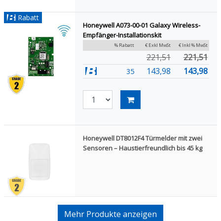
Rabatt
Honeywell A073-00-01 Galaxy Wireless-
Empfänger-Installationskit
% Rabatt
€ Exkl MwSt
€ Inkl % MwSt
221,51
221,51
143,98
143,98
35
Honeywell DT8012F4 Türmelder mit zwei
Sensoren – Haustierfreundlich bis 45 kg
Mehr Produkte anzeigen