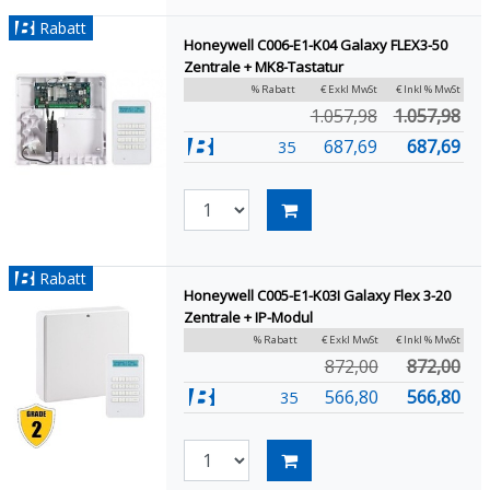
Rabatt
Honeywell C006-E1-K04 Galaxy FLEX3-50
Zentrale + MK8-Tastatur
% Rabatt
€ Exkl MwSt
€ Inkl % MwSt
1.057,98
1.057,98
687,69
687,69
35
Rabatt
Honeywell C005-E1-K03I Galaxy Flex 3-20
Zentrale + IP-Modul
% Rabatt
€ Exkl MwSt
€ Inkl % MwSt
872,00
872,00
566,80
566,80
35