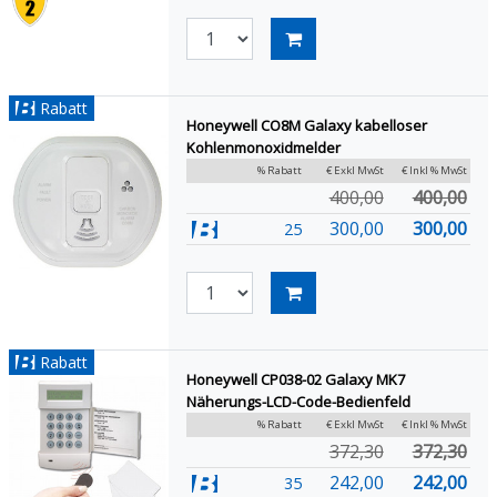
Rabatt
Honeywell CO8M Galaxy kabelloser
Kohlenmonoxidmelder
% Rabatt
€ Exkl MwSt
€ Inkl % MwSt
400,00
400,00
300,00
300,00
25
Rabatt
Honeywell CP038-02 Galaxy MK7
Näherungs-LCD-Code-Bedienfeld
% Rabatt
€ Exkl MwSt
€ Inkl % MwSt
372,30
372,30
242,00
242,00
35