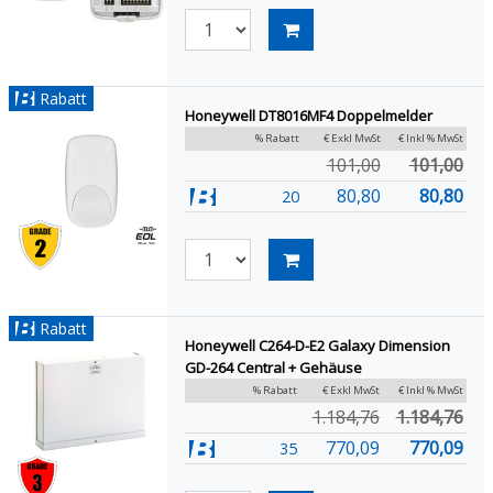
Rabatt
Honeywell DT8016MF4 Doppelmelder
% Rabatt
€ Exkl MwSt
€ Inkl % MwSt
101,00
101,00
80,80
80,80
20
Rabatt
Honeywell C264-D-E2 Galaxy Dimension
GD-264 Central + Gehäuse
% Rabatt
€ Exkl MwSt
€ Inkl % MwSt
1.184,76
1.184,76
770,09
770,09
35