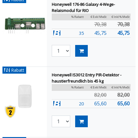
Honeywell 176-86 Galaxy 4-Wege-
Relaismodul für RIO
% Rabatt
€ Exkl MwSt
€ Inkl % MwSt
70,38
70,38
45,75
45,75
35
Rabatt
Honeywell IS3012 Entry PIR-Detektor -
haustierfreundlich bis 45 kg
% Rabatt
€ Exkl MwSt
€ Inkl % MwSt
82,00
82,00
65,60
65,60
20