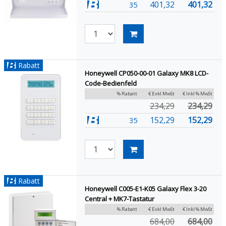
401,32
401,32
35
Rabatt
Honeywell CP050-00-01 Galaxy MK8 LCD-
Code-Bedienfeld
% Rabatt
€ Exkl MwSt
€ Inkl % MwSt
234,29
234,29
152,29
152,29
35
Rabatt
Honeywell C005-E1-K05 Galaxy Flex 3-20
Central + MK7-Tastatur
% Rabatt
€ Exkl MwSt
€ Inkl % MwSt
684,00
684,00