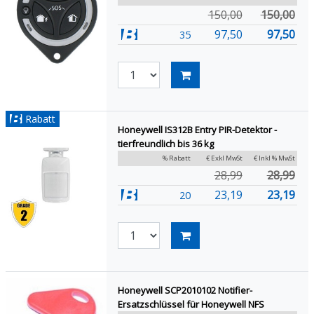
150,00
150,00
97,50
97,50
35
Rabatt
Honeywell IS312B Entry PIR-Detektor -
tierfreundlich bis 36 kg
% Rabatt
€ Exkl MwSt
€ Inkl % MwSt
28,99
28,99
23,19
23,19
20
Honeywell SCP2010102 Notifier-
Ersatzschlüssel für Honeywell NFS