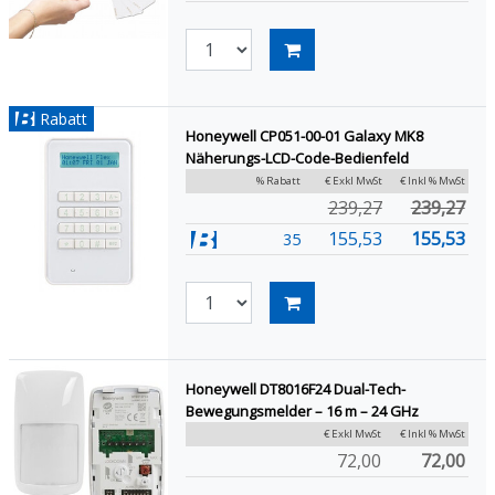
Rabatt
Honeywell CP051-00-01 Galaxy MK8
Näherungs-LCD-Code-Bedienfeld
% Rabatt
€ Exkl MwSt
€ Inkl % MwSt
239,27
239,27
155,53
155,53
35
Honeywell DT8016F24 Dual-Tech-
Bewegungsmelder – 16 m – 24 GHz
€ Exkl MwSt
€ Inkl % MwSt
72,00
72,00