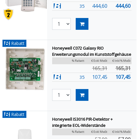
444,60
444,60
35
Rabatt
Honeywell C072 Galaxy RIO
Erweiterungsmodul im Kunststoffgehäuse
% Rabatt
€ Exkl MwSt
€ Inkl % MwSt
165,31
165,31
107,45
107,45
35
Rabatt
Honeywell IS3016 PIR-Detektor +
integrierte EOL-Widerstände
% Rabatt
€ Exkl MwSt
€ Inkl % MwSt