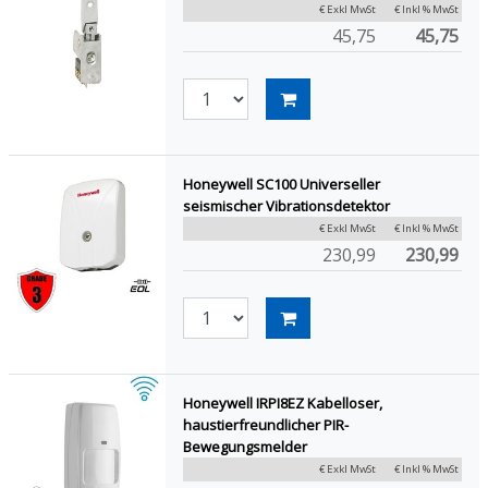
€ Exkl MwSt
€ Inkl % MwSt
45,75
45,75
Honeywell SC100 Universeller
seismischer Vibrationsdetektor
€ Exkl MwSt
€ Inkl % MwSt
230,99
230,99
Honeywell IRPI8EZ Kabelloser,
haustierfreundlicher PIR-
Bewegungsmelder
€ Exkl MwSt
€ Inkl % MwSt