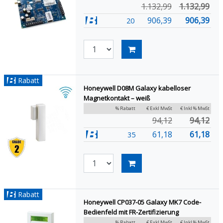
1.132,99
1.132,99
906,39
906,39
20
Rabatt
Honeywell D08M Galaxy kabelloser
Magnetkontakt – weiß
% Rabatt
€ Exkl MwSt
€ Inkl % MwSt
94,12
94,12
61,18
61,18
35
Rabatt
Honeywell CP037-05 Galaxy MK7 Code-
Bedienfeld mit FR-Zertifizierung
% Rabatt
€ Exkl MwSt
€ Inkl % MwSt