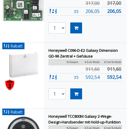
317,00
317,00
206,05
206,05
35
Rabatt
Honeywell C096-D-E2 Galaxy Dimension
GD-96 Zentral + Gehäuse
% Rabatt
€ Exkl MwSt
€ Inkl % MwSt
911,60
911,60
592,54
592,54
35
Rabatt
Honeywell TCC800M Galaxy 2-Wege-
Design-Handsender mit Hold-up-Funktion
% Rabatt
€ Exkl MwSt
€ Inkl % MwSt