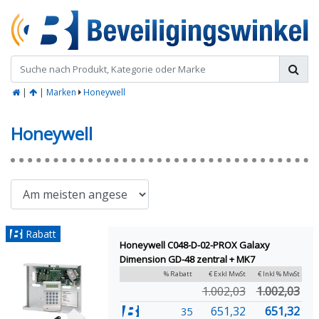
|
|
Marken
Honeywell
Honeywell
Rabatt
Honeywell C048-D-02-PROX Galaxy
Dimension GD-48 zentral + MK7
% Rabatt
€ Exkl MwSt
€ Inkl % MwSt
1.002,03
1.002,03
651,32
651,32
35