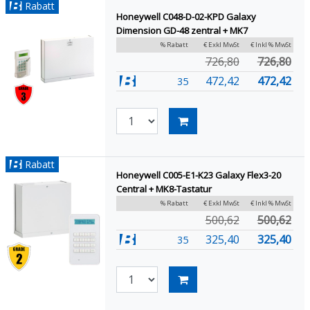
Rabatt
Honeywell C048-D-02-KPD Galaxy
Dimension GD-48 zentral + MK7
% Rabatt
€ Exkl MwSt
€ Inkl % MwSt
726,80
726,80
472,42
472,42
35
Rabatt
Honeywell C005-E1-K23 Galaxy Flex3-20
Central + MK8-Tastatur
% Rabatt
€ Exkl MwSt
€ Inkl % MwSt
500,62
500,62
325,40
325,40
35