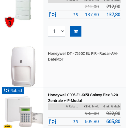
212,00
212,00
137,80
137,80
35
Honeywell DT - 7550C EU PIR - Radar-AM-
Detektor
Rabatt
Honeywell C005-E1-K05I Galaxy Flex 3-20
Zentrale + IP-Modul
% Rabatt
€ Exkl MwSt
€ Inkl % MwSt
932,00
932,00
605,80
605,80
35