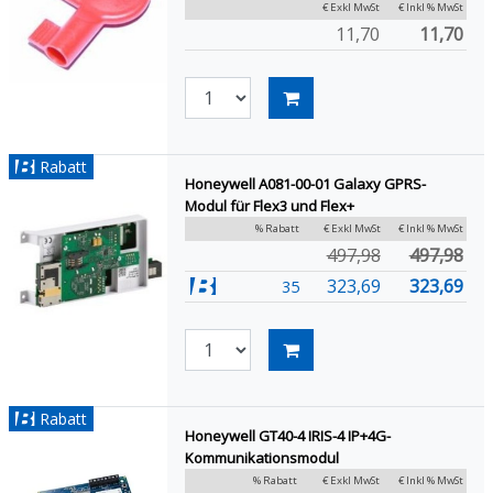
€ Exkl MwSt
€ Inkl % MwSt
11,70
11,70
Rabatt
Honeywell A081-00-01 Galaxy GPRS-
Modul für Flex3 und Flex+
% Rabatt
€ Exkl MwSt
€ Inkl % MwSt
497,98
497,98
323,69
323,69
35
Rabatt
Honeywell GT40-4 IRIS-4 IP+4G-
Kommunikationsmodul
% Rabatt
€ Exkl MwSt
€ Inkl % MwSt