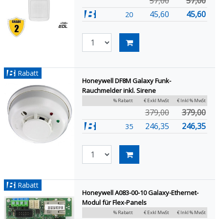
57,00
57,00
45,60
45,60
20
Rabatt
Honeywell DF8M Galaxy Funk-
Rauchmelder inkl. Sirene
% Rabatt
€ Exkl MwSt
€ Inkl % MwSt
379,00
379,00
246,35
246,35
35
Rabatt
Honeywell A083-00-10 Galaxy-Ethernet-
Modul für Flex-Panels
% Rabatt
€ Exkl MwSt
€ Inkl % MwSt