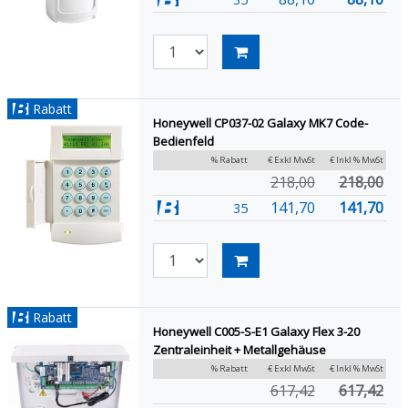
Rabatt
Honeywell CP037-02 Galaxy MK7 Code-
Bedienfeld
% Rabatt
€ Exkl MwSt
€ Inkl % MwSt
218,00
218,00
141,70
141,70
35
Rabatt
Honeywell C005-S-E1 Galaxy Flex 3-20
Zentraleinheit + Metallgehäuse
% Rabatt
€ Exkl MwSt
€ Inkl % MwSt
617,42
617,42