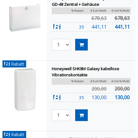
GD-48 Zentral + Gehäuse
% Rabatt
€ Exkl MwSt
€ Inkl % MwSt
678,63
678,63
441,11
441,11
35
Rabatt
Honeywell SHK8M Galaxy kabellose
Vibrationskontakte
% Rabatt
€ Exkl MwSt
€ Inkl % MwSt
200,00
200,00
130,00
130,00
35
Rabatt