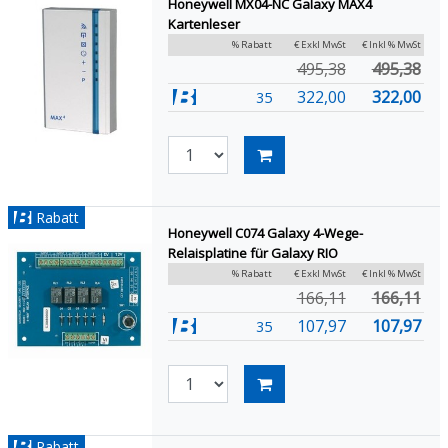
Honeywell MX04-NC Galaxy MAX4
Kartenleser
% Rabatt
€ Exkl MwSt
€ Inkl % MwSt
495,38
495,38
322,00
322,00
35
Rabatt
Honeywell C074 Galaxy 4-Wege-
Relaisplatine für Galaxy RIO
% Rabatt
€ Exkl MwSt
€ Inkl % MwSt
166,11
166,11
107,97
107,97
35
Rabatt