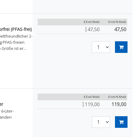
€ Exkl MwSt
€ Inkl % MwSt
47,50
47,50
rfrei (PFAS-frei)
eltfreundlicher 2-
g PFAS-freien
Größe ist er...
€ Exkl MwSt
€ Inkl % MwSt
119,00
119,00
er
6-Liter-
ränden