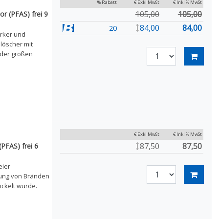
% Rabatt
€ Exkl MwSt
€ Inkl % MwSt
105,00
105,00
r (PFAS) frei 9
84,00
84,00
20
arker und
löscher mit
 der großen
€ Exkl MwSt
€ Inkl % MwSt
87,50
87,50
PFAS) frei 6
eier
fung von Bränden
ickelt wurde.