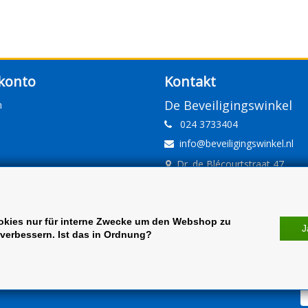
konto
Kontakt
De Beveiligingswinkel
n
024 3733404
info@beveiligingswinkel.nl
Dr. de Blécourtstraat 47
6541DD Nijmegen
www.beveiligingswinkel.nl
KvK: 09.16.10.01
okies nur für interne Zwecke um den Webshop zu
J
verbessern. Ist das in Ordnung?
BTW: NL 81.60.68.707.B01