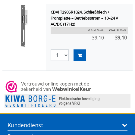
CDVI T290SR1024, Schließblech +
Frontplatte – Betriebsstrom – 10–24 V
AC/DC (17 Hz)
€ Exkl MwSt
€ Inkl % MwSt
39,10
39,10
Kundendienst