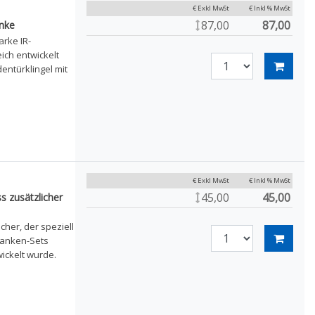
€ Exkl MwSt
€ Inkl % MwSt
87,00
87,00
nke
rke IR-
ich entwickelt
ntürklingel mit
€ Exkl MwSt
€ Inkl % MwSt
45,00
45,00
s zusätzlicher
cher, der speziell
ranken-Sets
ckelt wurde.