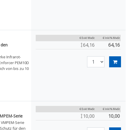
€ Exkl MwSt
€ Inkl % MwSt
64,16
64,16
 den
ke Infrarot-
 Enforcer PEM10D
ich von bis zu 10
€ Exkl MwSt
€ Inkl % MwSt
10,00
10,00
VMPEM-Serie
e VMPEM-Serie
 Schutz für den