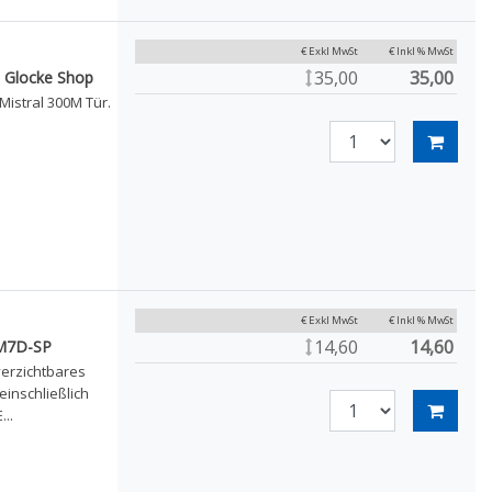
€ Exkl MwSt
€ Inkl % MwSt
35,00
35,00
hl Glocke Shop
istral 300M Tür.
€ Exkl MwSt
€ Inkl % MwSt
14,60
14,60
EM7D-SP
verzichtbares
einschließlich
..