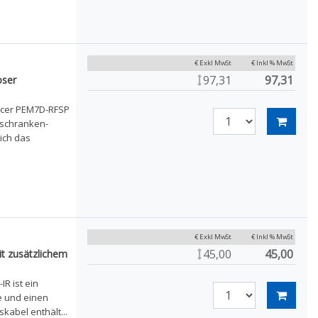
€ Exkl MwSt
€ Inkl % MwSt
97,31
97,31
oser
orcer PEM7D-RFSP
tschranken-
sich das
€ Exkl MwSt
€ Inkl % MwSt
45,00
45,00
t zusätzlichem
R ist ein
e und einen
kabel enthält...