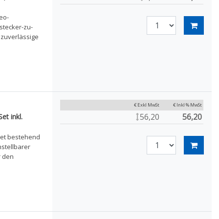
eo-
stecker-zu-
 zuverlässige
€ Exkl MwSt
€ Inkl % MwSt
56,20
56,20
et inkl.
set bestehend
stellbarer
r den