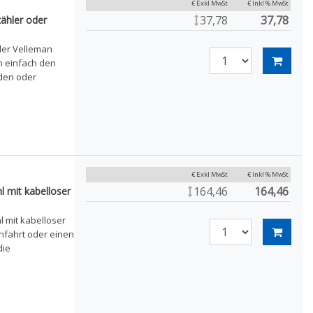
€ Exkl MwSt
€ Inkl % MwSt
37,78
37,78
ähler oder
ler Velleman
m einfach den
nden oder
€ Exkl MwSt
€ Inkl % MwSt
164,46
164,46
 mit kabelloser
l mit kabelloser
infahrt oder einen
die