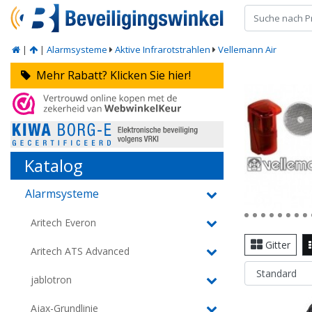
|
|
Alarmsysteme
Aktive Infrarotstrahlen
Vellemann Air
Mehr Rabatt? Klicken Sie hier!
Katalog
Alarmsysteme
Aritech Everon
Gitter
Aritech ATS Advanced
jablotron
Ajax-Grundlinie