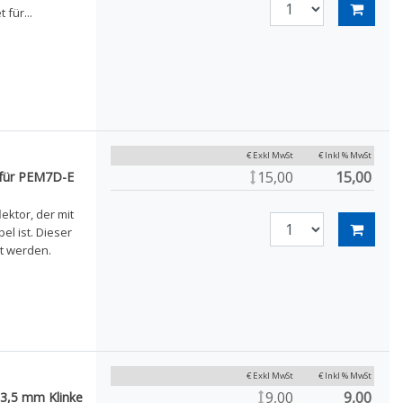
 für...
€ Exkl MwSt
€ Inkl % MwSt
15,00
15,00
 für PEM7D-E
ektor, der mit
l ist. Dieser
et werden.
€ Exkl MwSt
€ Inkl % MwSt
9,00
9,00
3,5 mm Klinke