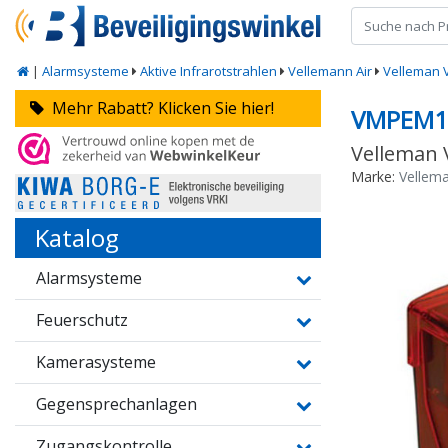
|
Alarmsysteme
Aktive Infrarotstrahlen
Vellemann Air
Velleman 
Mehr Rabatt? Klicken Sie hier!
VMPEM1
Velleman 
Marke:
Vellem
Katalog
Alarmsysteme
Feuerschutz
Kamerasysteme
Gegensprechanlagen
Zugangskontrolle