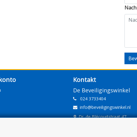
Nachr
Bew
konto
Kontakt
De Beveiligingswinkel
n
024 3733404
info@beveiligingswinkel.nl
Dr. de Blécourtstraat 47
6541DD Nijmegen
www.beveiligingswinkel.nl