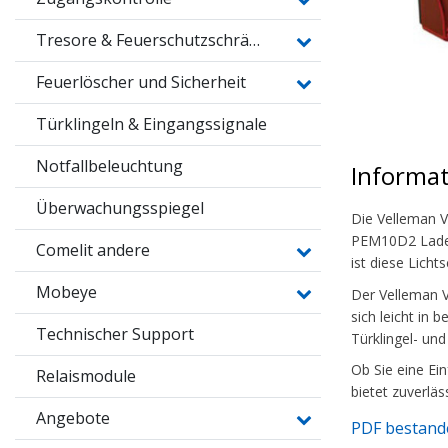
Tresore & Feuerschutzschränke
Feuerlöscher und Sicherheit
Türklingeln & Eingangssignale
Notfallbeleuchtung
Informa
Überwachungsspiegel
Die Velleman V
PEM10D2 Ladent
Comelit andere
ist diese Lich
Mobeye
Der Velleman V
sich leicht in
Technischer Support
Türklingel- un
Ob Sie eine E
Relaismodule
bietet zuverläs
Angebote
PDF bestand