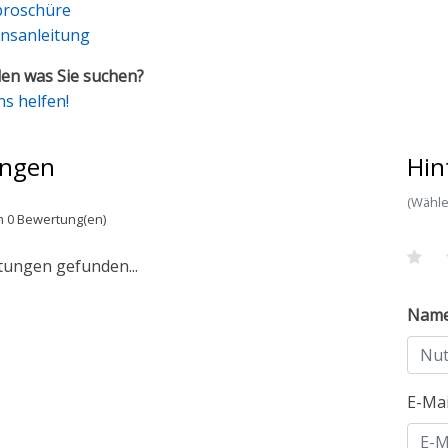
broschüre
onsanleitung
en was Sie suchen?
ns helfen!
ngen
Hin
(Wähle
n 0 Bewertung(en)
tungen gefunden...
Nam
E-Ma