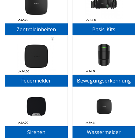
Zentraleinheiten
Basis-Kits
Feuermelder
Bewegungserkennung
Sirenen
Wassermelder