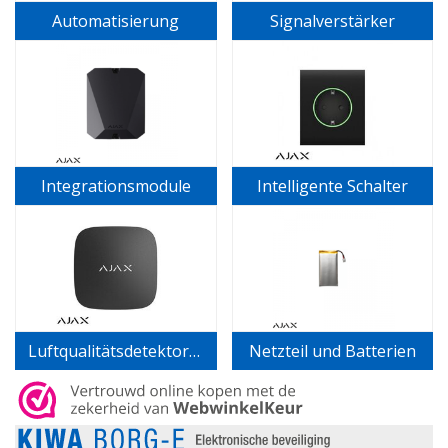
Automatisierung
Signalverstärker
Integrationsmodule
Intelligente Schalter
Luftqualitätsdetektoren
Netzteil und Batterien