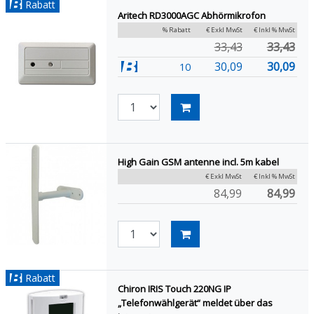
Rabatt
Aritech RD3000AGC Abhörmikrofon
% Rabatt
€ Exkl MwSt
€ Inkl % MwSt
33,43
33,43
30,09
30,09
10
High Gain GSM antenne incl. 5m kabel
€ Exkl MwSt
€ Inkl % MwSt
84,99
84,99
Rabatt
Chiron IRIS Touch 220NG IP
„Telefonwählgerät“ meldet über das