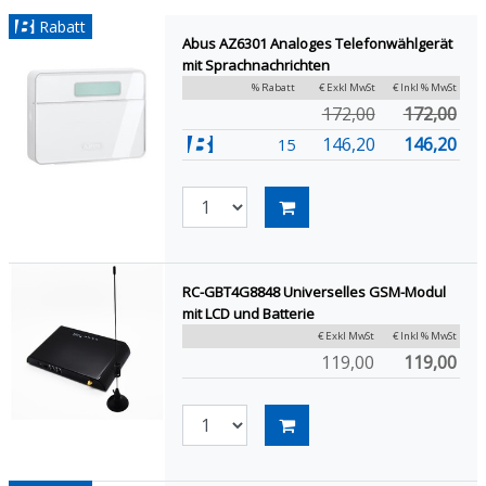
Rabatt
Abus AZ6301 Analoges Telefonwählgerät
mit Sprachnachrichten
% Rabatt
€ Exkl MwSt
€ Inkl % MwSt
172,00
172,00
146,20
146,20
15
RC-GBT4G8848 Universelles GSM-Modul
mit LCD und Batterie
€ Exkl MwSt
€ Inkl % MwSt
119,00
119,00