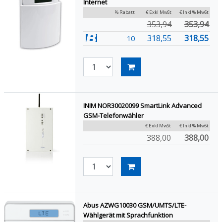
Internet
% Rabatt
€ Exkl MwSt
€ Inkl % MwSt
353,94
353,94
318,55
318,55
10
INIM NOR30020099 SmartLink Advanced
GSM-Telefonwähler
€ Exkl MwSt
€ Inkl % MwSt
388,00
388,00
Abus AZWG10030 GSM/UMTS/LTE-
Wählgerät mit Sprachfunktion