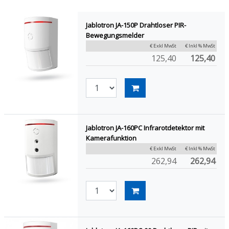
Jablotron JA-150P Drahtloser PIR-
Bewegungsmelder
€ Exkl MwSt
€ Inkl % MwSt
125,40
125,40
Jablotron JA-160PC Infrarotdetektor mit
Kamerafunktion
€ Exkl MwSt
€ Inkl % MwSt
262,94
262,94