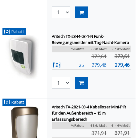
Rabatt
Aritech TX-2344-03-1-N Funk-
Bewegungsmelder mit Tag-Nacht-Kamera
% Rabatt
€ Exkl MwSt
€ Inkl % MwSt
372,61
372,61
279,46
279,46
25
Rabatt
Aritech TX-2821-03-4 Kabelloser Mini-PIR
für den Außenbereich – 15 m
Erfassungsbereich
% Rabatt
€ Exkl MwSt
€ Inkl % MwSt
371,91
371,91