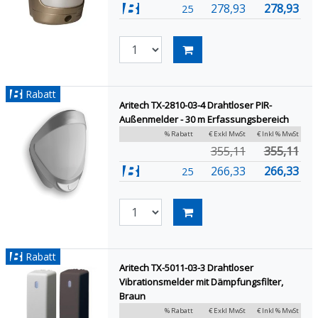
278,93
278,93
25
Rabatt
Aritech TX-2810-03-4 Drahtloser PIR-
Außenmelder - 30 m Erfassungsbereich
% Rabatt
€ Exkl MwSt
€ Inkl % MwSt
355,11
355,11
266,33
266,33
25
Rabatt
Aritech TX-5011-03-3 Drahtloser
Vibrationsmelder mit Dämpfungsfilter,
Braun
% Rabatt
€ Exkl MwSt
€ Inkl % MwSt