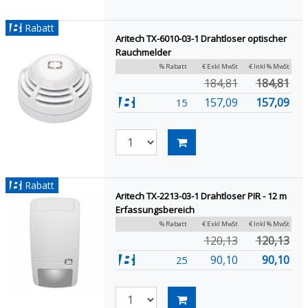
Rabatt
Aritech TX-6010-03-1 Drahtloser optischer
Rauchmelder
% Rabatt
€ Exkl MwSt
€ Inkl % MwSt
184,81
184,81
157,09
157,09
15
Rabatt
Aritech TX-2213-03-1 Drahtloser PIR - 12 m
Erfassungsbereich
% Rabatt
€ Exkl MwSt
€ Inkl % MwSt
120,13
120,13
90,10
90,10
25