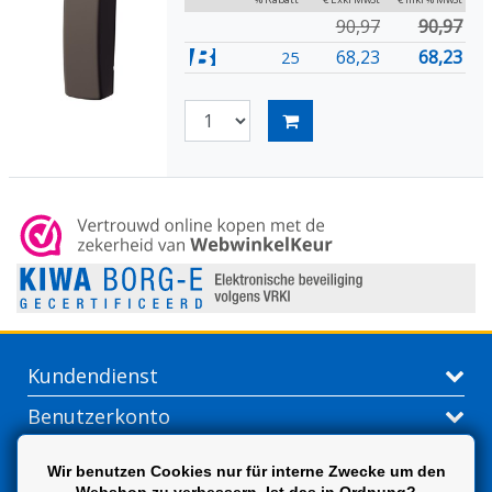
90,97
90,97
68,23
68,23
25
Kundendienst
Benutzerkonto
Kontakt
Wir benutzen Cookies nur für interne Zwecke um den