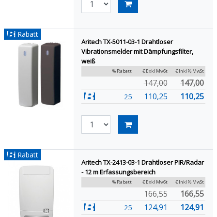
Rabatt
Aritech TX-5011-03-1 Drahtloser
Vibrationsmelder mit Dämpfungsfilter,
weiß
% Rabatt
€ Exkl MwSt
€ Inkl % MwSt
147,00
147,00
110,25
110,25
25
Rabatt
Aritech TX-2413-03-1 Drahtloser PIR/Radar
- 12 m Erfassungsbereich
% Rabatt
€ Exkl MwSt
€ Inkl % MwSt
166,55
166,55
124,91
124,91
25