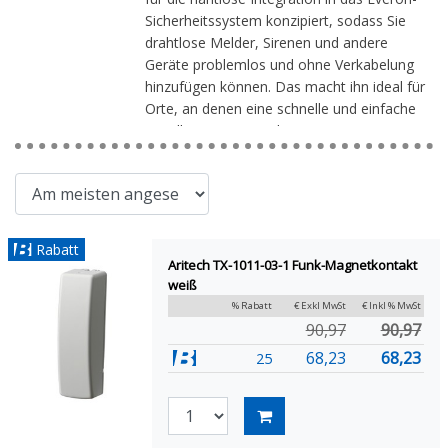
Sicherheitssystem konzipiert, sodass Sie
drahtlose Melder, Sirenen und andere
Geräte problemlos und ohne Verkabelung
hinzufügen können. Das macht ihn ideal für
Orte, an denen eine schnelle und einfache
Installation gewünscht ist.
Vorteile:
Drahtlose 868-MHz-Technologie für
zuverlässige Verbindungen.
Kompatibel mit dem Aritech Everon-
Rabatt
Alarmsystem.
Aritech TX-1011-03-1 Funk-Magnetkontakt
Unterstützung für verschiedene
weiß
drahtlose Sensoren und Zubehör.
% Rabatt
€ Exkl MwSt
€ Inkl % MwSt
Einfache Installation ohne Kabel.
90,97
90,97
Flexible Lösung für Wohn- und
68,23
68,23
25
Geschäftsgebäude.