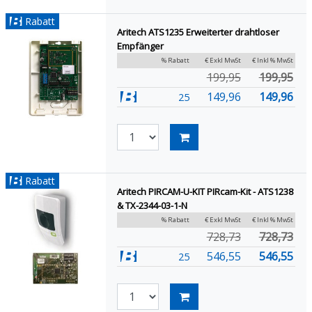
Rabatt
Aritech ATS1235 Erweiterter drahtloser
Empfänger
% Rabatt
€ Exkl MwSt
€ Inkl % MwSt
199,95
199,95
149,96
149,96
25
Rabatt
Aritech PIRCAM-U-KIT PIRcam-Kit - ATS1238
& TX-2344-03-1-N
% Rabatt
€ Exkl MwSt
€ Inkl % MwSt
728,73
728,73
546,55
546,55
25