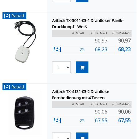
Rabatt
Aritech TX-3011-03-1 Drahtloser Panik-
Druckknopf - Weiß
% Rabatt
€ Exkl MwSt
€ Inkl % MwSt
90,97
90,97
68,23
68,23
25
Rabatt
Aritech TX-4131-03-2 Drahtlose
Fernbedienung mit 4 Tasten
% Rabatt
€ Exkl MwSt
€ Inkl % MwSt
90,06
90,06
67,55
67,55
25