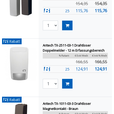
154,35
154,35
115,76
115,76
25
Rabatt
Aritech TX-2511-03-1 Drahtloser
Doppelmelder - 12 m Erfassungsbereich
% Rabatt
€ Exkl MwSt
€ Inkl % MwSt
166,55
166,55
124,91
124,91
25
Rabatt
Aritech TX-1011-03-3 Drahtloser
Magnetkontakt - Braun
% Rabatt
€ Exkl MwSt
€ Inkl % MwSt