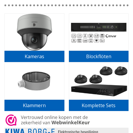
Kameras
Blockflöten
Klammern
Komplette Sets