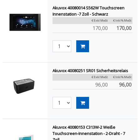
Akuvox 40080014 S562W Touchscreen
Innenstation -7 Zoll - Schwarz
€ Exkl MwSt
€ Inkl % MwSt
170,00
170,00
Akuvox 40080251 SR01 Sicherheitsrelais
€ Exkl MwSt
€ Inkl % MwSt
96,00
96,00
Akuvox 40080153 C313W-2 Weiße
Touchscreen-Innenstation - 2-Draht - 7
Zoll