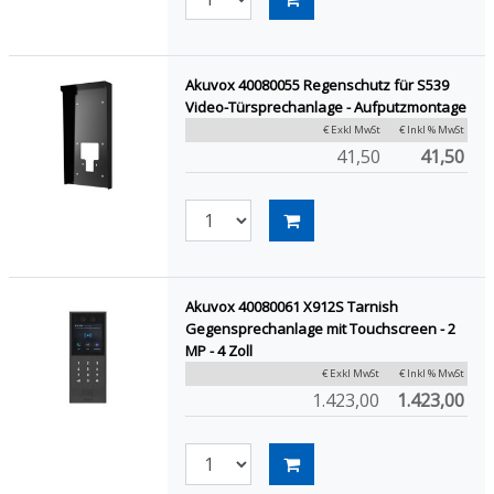
Akuvox 40080055 Regenschutz für S539
Video-Türsprechanlage - Aufputzmontage
€ Exkl MwSt
€ Inkl % MwSt
41,50
41,50
Akuvox 40080061 X912S Tarnish
Gegensprechanlage mit Touchscreen - 2
MP - 4 Zoll
€ Exkl MwSt
€ Inkl % MwSt
1.423,00
1.423,00