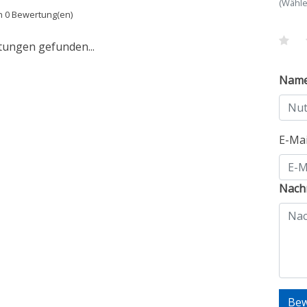
(Wähle
n 0 Bewertung(en)
tungen gefunden...
Nam
E-Ma
Nachr
Bew