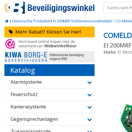
|
Historische Produkte
EI 200MRF Kohlenmonoxidmelder / CO-Meld
Mehr Rabatt? Klicken Sie hier!
COMELD
EI 200MRF
Marke:
EI Elec
Katalog
Alarmsysteme
Feuerschutz
Kamerasysteme
Gegensprechanlagen
Zugangskontrolle