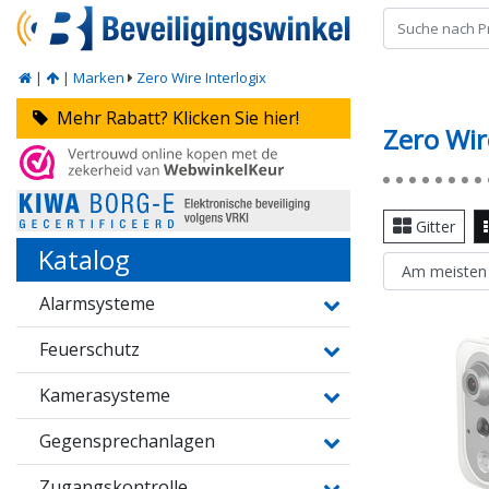
|
|
Marken
Zero Wire Interlogix
Mehr Rabatt? Klicken Sie hier!
Zero Wir
Gitter
Katalog
Alarmsysteme
Feuerschutz
Kamerasysteme
Gegensprechanlagen
Zugangskontrolle