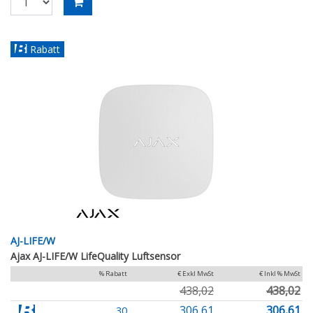
Rabatt
AJ-LIFE/W
Ajax AJ-LIFE/W LifeQuality Luftsensor
% Rabatt
€ Exkl MwSt
€ Inkl % MwSt
438,02
438,02
306,61
306,61
30