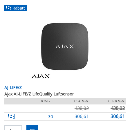
Rabatt
AJ-LIFE/Z
Ajax AJ-LIFE/Z LifeQuality Luftsensor
% Rabatt
€ Exkl MwSt
€ Inkl % MwSt
438,02
438,02
306,61
306,61
30