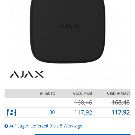
% Rabatt
€ Exkl MwSt
€ Inkl % MwSt
168,46
168,46
117,92
117,92
30
Auf Lager: Lieferzeit 3 bis 5 Werktage.