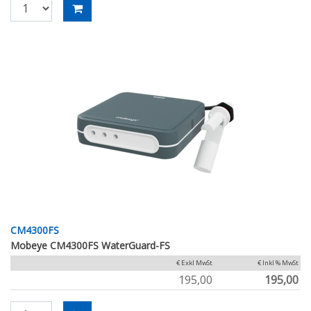
CM4300FS
Mobeye CM4300FS WaterGuard-FS
€ Exkl MwSt
€ Inkl % MwSt
195,00
195,00