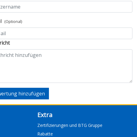
il
(Optional)
icht
ertung hinzufügen
Extra
Zertifizierungen und BTG Gruppe
Rabatte