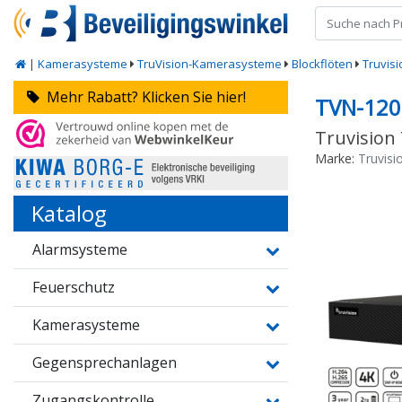
|
Kamerasysteme
TruVision-Kamerasysteme
Blockflöten
Truvisi
Mehr Rabatt? Klicken Sie hier!
TVN-120
Truvision
Marke:
Truvisi
Katalog
Alarmsysteme
Feuerschutz
Kamerasysteme
Gegensprechanlagen
Zugangskontrolle