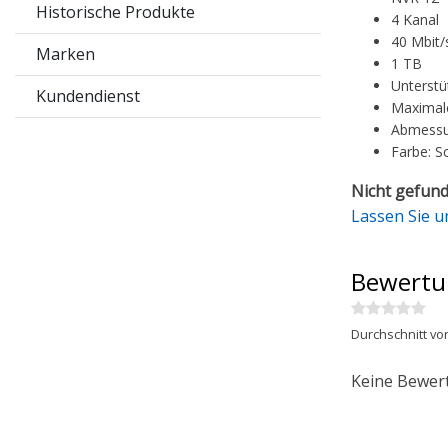
Historische Produkte
4 Kanal
40 Mbit/
Marken
1 TB
Unterstü
Kundendienst
Maximale
Abmessu
Farbe: S
Nicht gefund
Lassen Sie u
Bewertu
Durchschnitt vo
Keine Bewer