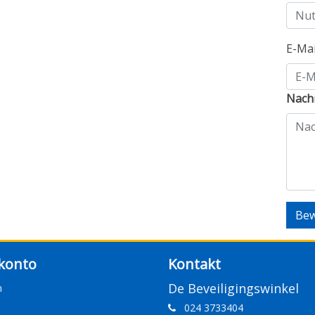
E-Ma
Nachr
Bew
konto
Kontakt
De Beveiligingswinkel
n
024 3733404