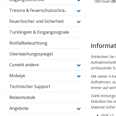
Tresore & Feuerschutzschränke
Feuerlöscher und Sicherheit
Türklingeln & Eingangssignale
Notfallbeleuchtung
Informa
Überwachungsspiegel
Entdecken Sie 
Aufnahmefunkti
Comelit andere
umfassende Fun
Mobeye
Mit seiner 4-K
Aufnahmen, auf
Technischer Support
immer auf wic
Dank leistungs
Relaismodule
Einbußen bei d
Material sicher
Angebote
NVR 12