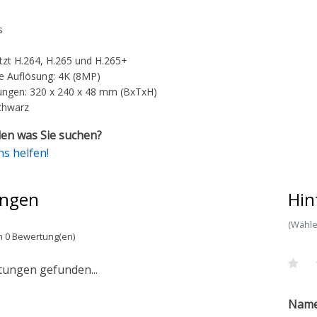
s
tzt H.264, H.265 und H.265+
 Auflösung: 4K (8MP)
ngen: 320 x 240 x 48 mm (BxTxH)
chwarz
en was Sie suchen?
ns helfen!
ngen
Hin
(Wähle
n 0 Bewertung(en)
tungen gefunden...
Nam