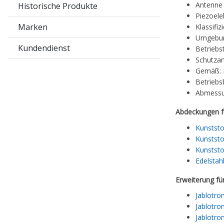
Antenne 
Historische Produkte
Piezoele
Marken
Klassifi
Umgebun
Kundendienst
Betriebs
Schutzar
Gemäß: 
Betriebs
Abmessu
Abdeckungen f
Kunststo
Kunststo
Kunststo
Edelstah
Erweiterung fü
Jablotro
Jablotro
Jablotro