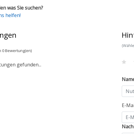
en was Sie suchen?
ns helfen!
ngen
Hin
(Wähle
n 0 Bewertung(en)
tungen gefunden...
Nam
E-Ma
Nachr