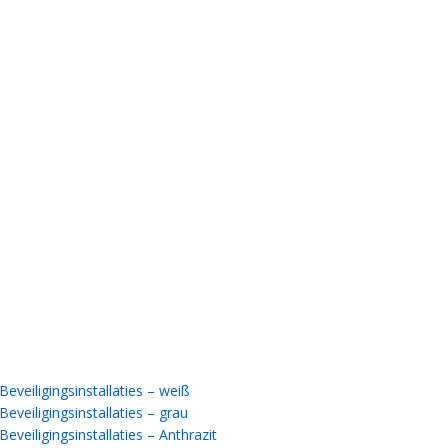
eveiligingsinstallaties – weiß
eveiligingsinstallaties
– grau
eveiligingsinstallaties
– Anthrazit