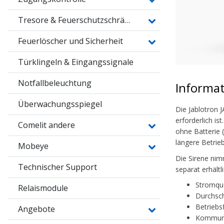
Tresore & Feuerschutzschränke
Feuerlöscher und Sicherheit
Türklingeln & Eingangssignale
Notfallbeleuchtung
Informa
Überwachungsspiegel
Die Jablotron 
erforderlich is
Comelit andere
ohne Batterie 
längere Betrieb
Mobeye
Die Sirene nimm
Technischer Support
separat erhält
Stromque
Relaismodule
Durchsch
Betriebs
Angebote
Kommunik