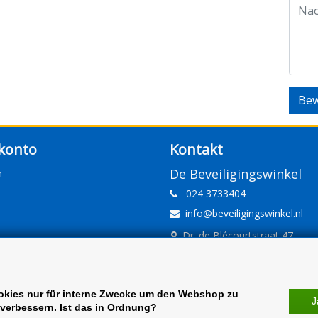
Bew
konto
Kontakt
De Beveiligingswinkel
n
024 3733404
info@beveiligingswinkel.nl
Dr. de Blécourtstraat 47
6541DD Nijmegen
www.beveiligingswinkel.nl
KvK: 09.16.10.01
okies nur für interne Zwecke um den Webshop zu
J
verbessern. Ist das in Ordnung?
BTW: NL 81.60.68.707.B01