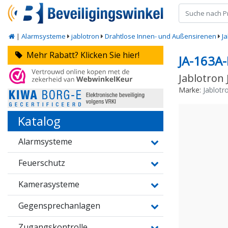
|
Alarmsysteme
jablotron
Drahtlose Innen- und Außensirenen
J
Mehr Rabatt? Klicken Sie hier!
JA-163A
Jablotron
Marke:
Jablotr
Katalog
Alarmsysteme
Feuerschutz
Kamerasysteme
Gegensprechanlagen
Zugangskontrolle