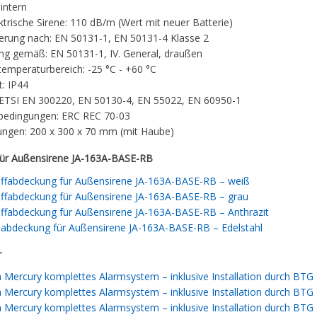
intern
ktrische Sirene: 110 dB/m (Wert mit neuer Batterie)
zierung nach: EN 50131-1, EN 50131-4 Klasse 2
g gemäß: EN 50131-1, IV. General, draußen
temperaturbereich: -25 °C - +60 °C
t: IP44
ETSI EN 300220, EN 50130-4, EN 55022, EN 60950-1
bedingungen: ERC REC 70-03
ngen: 200 x 300 x 70 mm (mit Haube)
ür Außensirene JA-163A-BASE-RB
ffabdeckung für Außensirene JA-163A-BASE-RB – weiß
ffabdeckung für Außensirene JA-163A-BASE-RB – grau
ffabdeckung für Außensirene JA-163A-BASE-RB – Anthrazit
labdeckung für Außensirene JA-163A-BASE-RB – Edelstahl
r
n Mercury komplettes Alarmsystem – inklusive Installation durch BTG B
n Mercury komplettes Alarmsystem – inklusive Installation durch
BTG B
n Mercury komplettes Alarmsystem – inklusive Installation durch
BTG B