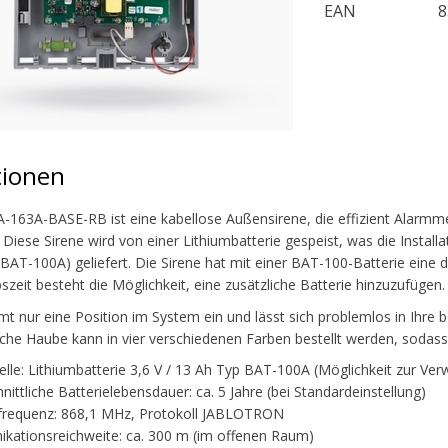
EAN
8
tionen
JA-163A-BASE-RB ist eine kabellose Außensirene, die effizient Alarm
t. Diese Sirene wird von einer Lithiumbatterie gespeist, was die Insta
(BAT-100A) geliefert. Die Sirene hat mit einer BAT-100-Batterie eine d
szeit besteht die Möglichkeit, eine zusätzliche Batterie hinzuzufügen.
t nur eine Position im System ein und lässt sich problemlos in Ihre b
liche Haube kann in vier verschiedenen Farben bestellt werden, sodass
lle: Lithiumbatterie 3,6 V / 13 Ah Typ BAT-100A (Möglichkeit zur Ver
nittliche Batterielebensdauer: ca. 5 Jahre (bei Standardeinstellung)
frequenz: 868,1 MHz, Protokoll JABLOTRON
ationsreichweite: ca. 300 m (im offenen Raum)