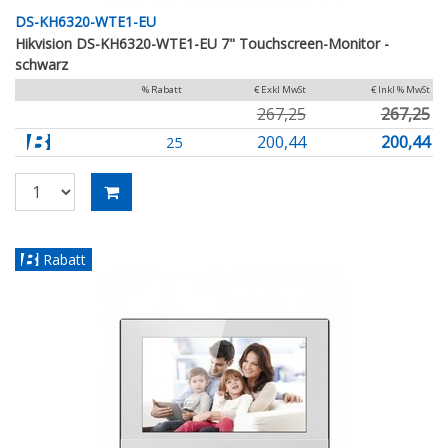
DS-KH6320-WTE1-EU
Hikvision DS-KH6320-WTE1-EU 7" Touchscreen-Monitor -
schwarz
% Rabatt
€ Exkl MwSt
€ Inkl % MwSt
267,25
267,25
200,44
200,44
25
Rabatt