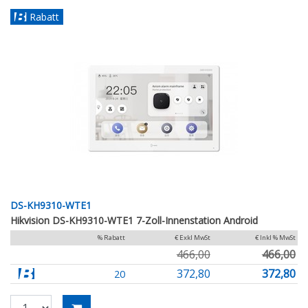
Rabatt
DS-KH9310-WTE1
Hikvision DS-KH9310-WTE1 7-Zoll-Innenstation Android
% Rabatt
€ Exkl MwSt
€ Inkl % MwSt
466,00
466,00
372,80
372,80
20