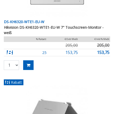
DS-KH6320-WTE1-EU-W
Hikvision DS-KH6320-WTE1-EU-W 7" Touchscreen-Monitor -
weiß
% Rabatt
€ Exkl MwSt
€ Inkl % MwSt
205,00
205,00
153,75
153,75
25
Rabatt