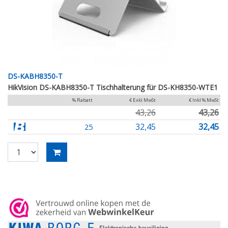
DS-KABH8350-T
HikVision DS-KABH8350-T Tischhalterung für DS-KH8350-WTE1
% Rabatt
€ Exkl MwSt
€ Inkl % MwSt
43,26
43,26
32,45
32,45
25