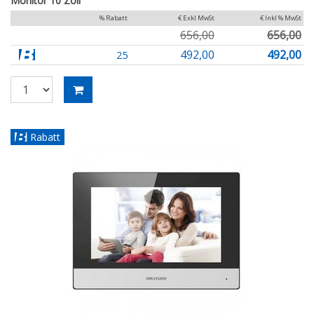
Monitor 10 Zoll
% Rabatt
€ Exkl MwSt
€ Inkl % MwSt
656,00
656,00
492,00
492,00
25
Rabatt