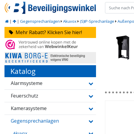
|
|
Gegensprechanlagen
Akuvox
(S)IP-Sprechanlage
Außenpo
Mehr Rabatt? Klicken Sie hier!
Katalog
Alarmsysteme
Feuerschutz
Kamerasysteme
Gegensprechanlagen
Akuvox