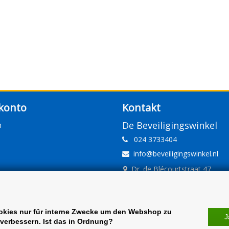
konto
Kontakt
De Beveiligingswinkel
n
024 3733404
info@beveiligingswinkel.nl
Dr. de Blécourtstraat 47
6541DD Nijmegen
www.beveiligingswinkel.nl
KvK: 09.16.10.01
okies nur für interne Zwecke um den Webshop zu
J
verbessern. Ist das in Ordnung?
BTW: NL 81.60.68.707.B01