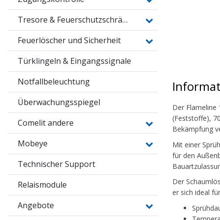
Tresore & Feuerschutzschränke
Feuerlöscher und Sicherheit
Türklingeln & Eingangssignale
Notfallbeleuchtung
Informa
Überwachungsspiegel
Der Flameline 
(Feststoffe), 7
Comelit andere
Bekämpfung ver
Mobeye
Mit einer Sprü
für den Außenb
Technischer Support
Bauartzulassun
Der Schaumlösc
Relaismodule
er sich ideal 
Angebote
Sprühdau
Temperat