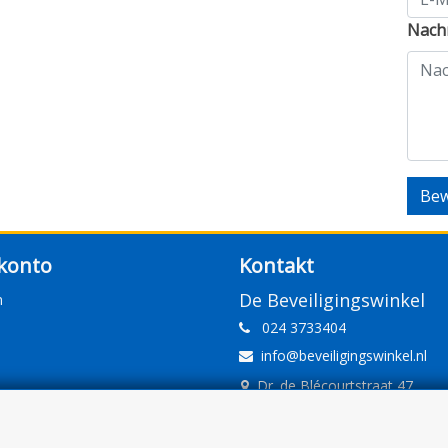
Nachr
Bew
konto
Kontakt
De Beveiligingswinkel
n
024 3733404
info@beveiligingswinkel.nl
Dr. de Blécourtstraat 47
6541DD Nijmegen
www.beveiligingswinkel.nl