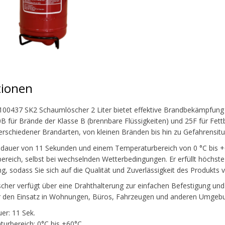
tionen
100437 SK2 Schaumlöscher 2 Liter bietet effektive Brandbekämpfung 
0B für Brände der Klasse B (brennbare Flüssigkeiten) und 25F für Fett
schiedener Brandarten, von kleinen Bränden bis hin zu Gefahrensitu
hdauer von 11 Sekunden und einem Temperaturbereich von 0 °C bis +60
ereich, selbst bei wechselnden Wetterbedingungen. Er erfüllt höchste
g, sodass Sie sich auf die Qualität und Zuverlässigkeit des Produkts 
her verfügt über eine Drahthalterung zur einfachen Befestigung und 
für den Einsatz in Wohnungen, Büros, Fahrzeugen und anderen Umgebun
er: 11 Sek.
urbereich: 0°C bis +60°C