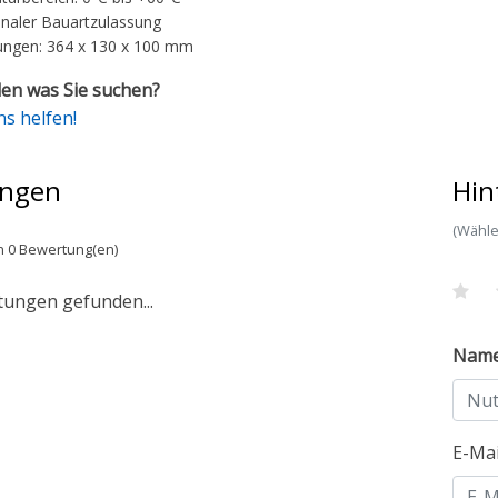
onaler Bauartzulassung
ngen: 364 x 130 x 100 mm
en was Sie suchen?
ns helfen!
ngen
Hin
(Wähle
n 0 Bewertung(en)
tungen gefunden...
Nam
E-Ma