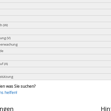
h (W)
ung (V)
berwachung
ode
f (A)
rstützung
en was Sie suchen?
ns helfen!
ngen
Hin