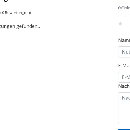
(Wähle
n 0 Bewertung(en)
tungen gefunden...
Nam
E-Ma
Nachr