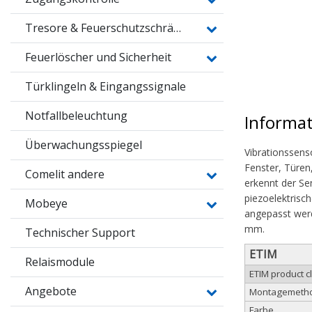
Tresore & Feuerschutzschränke
Feuerlöscher und Sicherheit
Türklingeln & Eingangssignale
Notfallbeleuchtung
Informa
Überwachungsspiegel
Vibrationssenso
Fenster, Türen
Comelit andere
erkennt der Se
piezoelektrisc
Mobeye
angepasst wer
mm.
Technischer Support
ETIM
Relaismodule
ETIM product 
Angebote
Montagemeth
Farbe