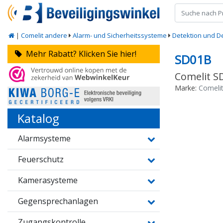
|
Comelit andere
Alarm- und Sicherheitssysteme
Detektion und D
Mehr Rabatt? Klicken Sie hier!
SD01B
Comelit S
Marke:
Comeli
Katalog
Alarmsysteme
Feuerschutz
Kamerasysteme
Gegensprechanlagen
Zugangskontrolle