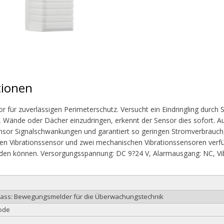
tionen
r für zuverlässigen Perimeterschutz. Versucht ein Eindringling durch 
, Wände oder Dächer einzudringen, erkennt der Sensor dies sofort. Aus
nsor Signalschwankungen und garantiert so geringen Stromverbrauch,
hen Vibrationssensor und zwei mechanischen Vibrationssensoren verfüg
den können. Versorgungsspannung: DC 9?24 V, Alarmausgang: NC, Vib
class: Bewegungsmelder für die Überwachungstechnik
ode