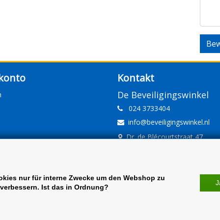
Bew
konto
Kontakt
De Beveiligingswinkel
n
024 3733404
info@beveiligingswinkel.nl
Dr. de Blécourtstraat 47
6541DD Nijmegen
www.beveiligingswinkel.nl
KvK: 09.16.10.01
okies nur für interne Zwecke um den Webshop zu
J
verbessern. Ist das in Ordnung?
BTW: NL 81.60.68.707.B01