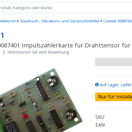
etektoren
Glasbruch-, Vibrations- und Geräuschmelder
Comelit 3008740
01
0087401 Impulszählerkarte für Drahtsensor für 
t
|
Hinterlassen Sie eine Bewertung
Auf Lager: Liefer
Nur für Install
SKU
EAN