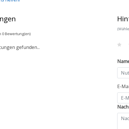
ngen
Hin
(Wähle
n 0 Bewertung(en)
tungen gefunden...
Nam
E-Ma
Nachr