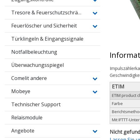
Tresore & Feuerschutzschränke
Feuerlöscher und Sicherheit
Türklingeln & Eingangssignale
Notfallbeleuchtung
Informa
Überwachungsspiegel
Impulszählerka
Geschwindigkei
Comelit andere
ETIM
Mobeye
ETIM product c
Farbe
Technischer Support
Berichtsmeth
Relaismodule
Mit IFTTT-Unte
Angebote
Nicht gefund
Lassen Sie u