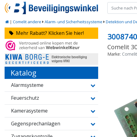
|
Comelit andere
Alarm- und Sicherheitssysteme
Detektion und D
Mehr Rabatt? Klicken Sie hier!
300874
Comelit 3
Marke:
Comeli
Katalog
Alarmsysteme
Feuerschutz
Kamerasysteme
Gegensprechanlagen
Zugangskontrolle