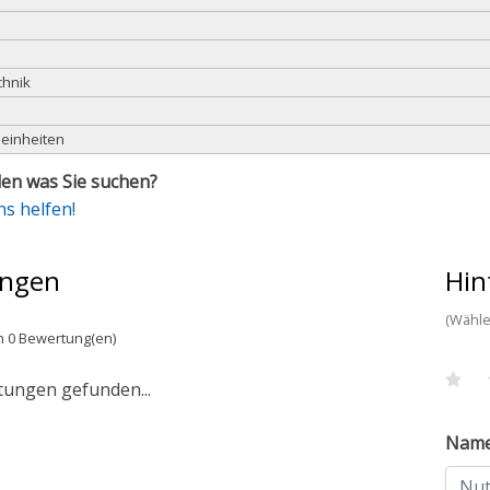
chnik
leinheiten
en was Sie suchen?
ns helfen!
ngen
Hin
(Wähle
n 0 Bewertung(en)
tungen gefunden...
Nam