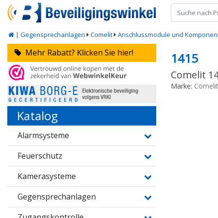
|
Gegensprechanlagen
Comelit
Anschlussmodule und Komponen
Mehr Rabatt? Klicken Sie hier!
1415
Comelit 1
Marke:
Comeli
Katalog
Alarmsysteme
Feuerschutz
Kamerasysteme
Gegensprechanlagen
Zugangskontrolle