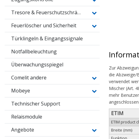
Tresore & Feuerschutzschränke
Feuerlöscher und Sicherheit
Türklingeln & Eingangssignale
Notfallbeleuchtung
Informa
Überwachungsspiegel
Zur Abzweigung
die Abzweige/B
Comelit andere
verwendet werd
Mischer (Art. 
Mobeye
mehr Benutzer 
angeschlossen
Technischer Support
ETIM
Relaismodule
ETIM product c
Angebote
Breite (mm)
Funktion