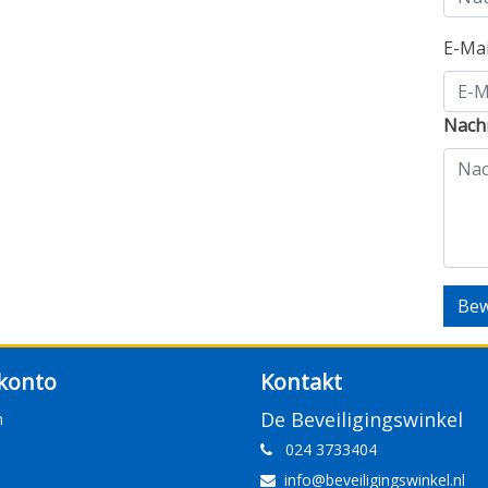
E-Ma
Nachr
Bew
konto
Kontakt
De Beveiligingswinkel
n
024 3733404
info@beveiligingswinkel.nl