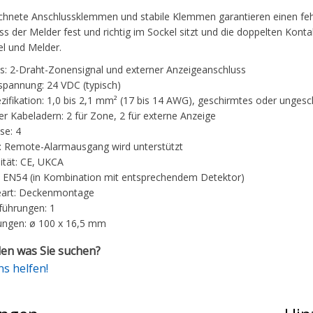
chnete Anschlussklemmen und stabile Klemmen garantieren einen feh
ass der Melder fest und richtig im Sockel sitzt und die doppelten Kont
l und Melder.
s: 2-Draht-Zonensignal und externer Anzeigeanschluss
spannung: 24 VDC (typisch)
zifikation: 1,0 bis 2,1 mm² (17 bis 14 AWG), geschirmtes oder ungesc
er Kabeladern: 2 für Zone, 2 für externe Anzeige
se: 4
 Remote-Alarmausgang wird unterstützt
tät: CE, UKCA
 EN54 (in Kombination mit entsprechendem Detektor)
art: Deckenmontage
führungen: 1
ngen: ø 100 x 16,5 mm
en was Sie suchen?
ns helfen!