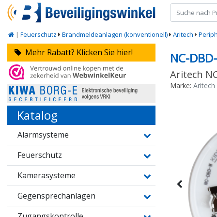
|
Feuerschutz
Brandmeldeanlagen (konventionell)
Aritech
Perip
Mehr Rabatt? Klicken Sie hier!
NC-DBD
Aritech N
Marke:
Aritech
Katalog
Alarmsysteme
Feuerschutz
Kamerasysteme
Gegensprechanlagen
Zugangskontrolle