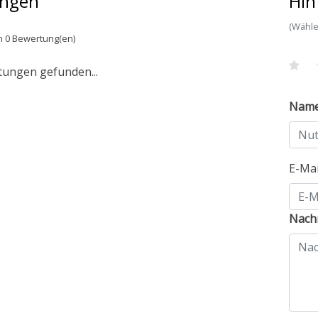
ngen
Hin
(Wähle
n 0 Bewertung(en)
tungen gefunden...
Nam
E-Ma
Nachr