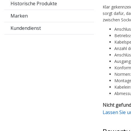
Historische Produkte
Klar gekennzei
sorgt dafür, d
Marken
zwischen Socke
Kundendienst
Anschlus
Betriebs
Kabelspe
Anzahl d
Anschlüs
Ausgang:
Konformi
Normen:
Montage
Kabelein
Abmessu
Nicht gefund
Lassen Sie u