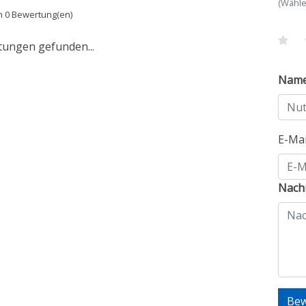
(Wähle
n 0 Bewertung(en)
tungen gefunden...
Nam
E-Ma
Nachr
Bew