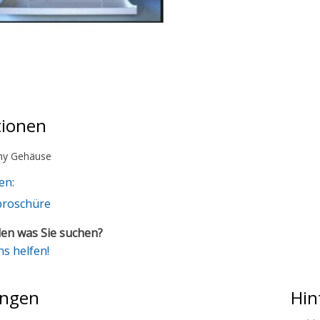
tionen
y Gehäuse
en:
broschüre
en was Sie suchen?
ns helfen!
ngen
Hin