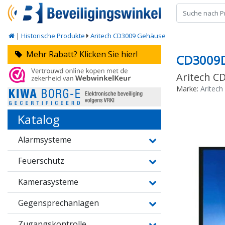
|
Historische Produkte
Aritech CD3009 Gehäuse
Mehr Rabatt? Klicken Sie hier!
CD300
Aritech C
Marke:
Aritech
Katalog
Alarmsysteme
Feuerschutz
Kamerasysteme
Gegensprechanlagen
Zugangskontrolle