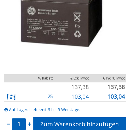
% Rabatt
€ Exkl MwSt
€ Inkl % MwSt
137,38
137,38
103,04
103,04
25
Auf Lager: Lieferzeit 3 bis 5 Werktage.
Zum Warenkorb hinzufügen