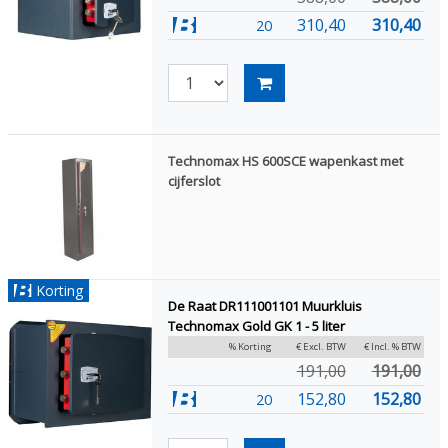
310,40
310,40
20
Technomax HS 600SCE wapenkast met
cijferslot
Korting
De Raat DR111001101 Muurkluis
Technomax Gold GK 1 - 5 liter
% Korting
€ Excl. BTW
€ Incl. % BTW
191,00
191,00
152,80
152,80
20