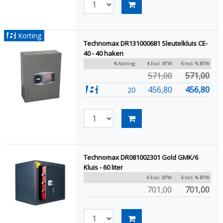
Korting
Technomax DR131000681 Sleutelkluis CE-
40 - 40 haken
% Korting
€ Excl. BTW
€ Incl. % BTW
571,00
571,00
456,80
456,80
20
Technomax DR081002301 Gold GMK/6
Kluis - 60 liter
€ Excl. BTW
€ Incl. % BTW
701,00
701,00