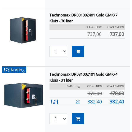
Technomax DR081002401 Gold GMK/7
Kluis - 70 liter
€ Excl. BTW
€ Incl. % BTW
737,00
737,00
Korting
Technomax DR081002101 Gold GMK/4
Kluis - 31 liter
% Korting
€ Excl. BTW
€ Incl. % BTW
478,00
478,00
382,40
382,40
20