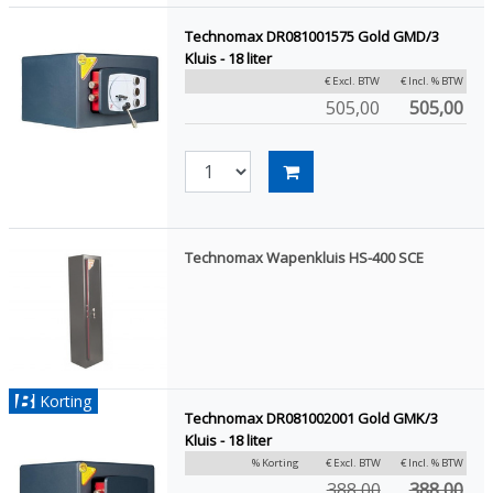
Technomax DR081001575 Gold GMD/3
Kluis - 18 liter
€ Excl. BTW
€ Incl. % BTW
505,00
505,00
Technomax Wapenkluis HS-400 SCE
Korting
Technomax DR081002001 Gold GMK/3
Kluis - 18 liter
% Korting
€ Excl. BTW
€ Incl. % BTW
388,00
388,00