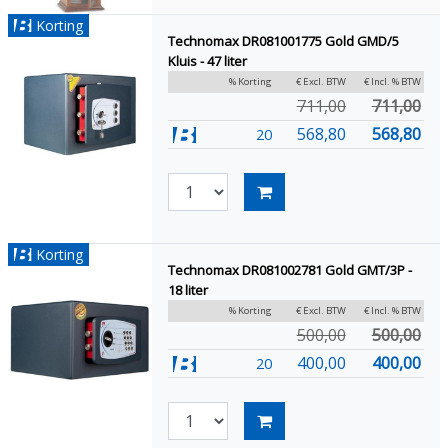
Korting
Technomax DR081001775 Gold GMD/5
Kluis - 47 liter
% Korting
€ Excl. BTW
€ Incl. % BTW
711,00
711,00
568,80
568,80
20
Korting
Technomax DR081002781 Gold GMT/3P -
18 liter
% Korting
€ Excl. BTW
€ Incl. % BTW
500,00
500,00
400,00
400,00
20