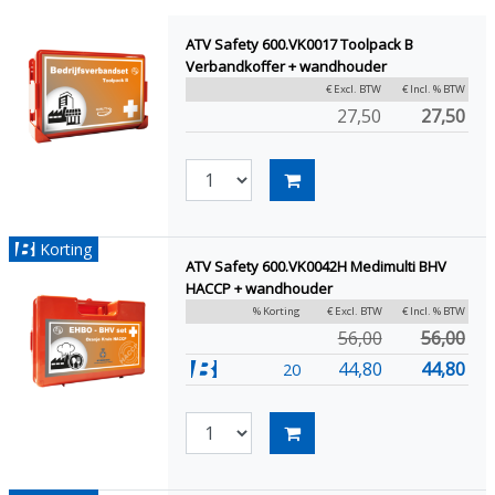
ATV Safety 600.VK0017 Toolpack B
Verbandkoffer + wandhouder
€ Excl. BTW
€ Incl. % BTW
27,50
27,50
Korting
ATV Safety 600.VK0042H Medimulti BHV
HACCP + wandhouder
% Korting
€ Excl. BTW
€ Incl. % BTW
56,00
56,00
44,80
44,80
20