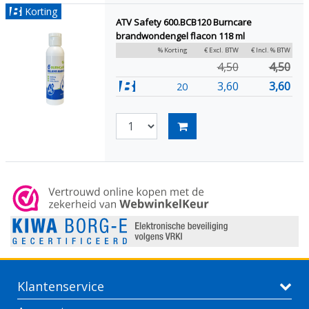
Korting
ATV Safety 600.BCB120 Burncare
brandwondengel flacon 118 ml
% Korting
€ Excl. BTW
€ Incl. % BTW
4,50
4,50
3,60
3,60
20
Klantenservice