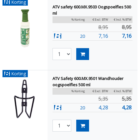
Korting
ATV safety 600.MX.9503 Oogspoelfles 500
ml
% Korting
€ Excl. BTW
€ Incl. % BTW
8,95
8,95
7,16
7,16
20
Korting
ATV Safety 600.MX.9501 Wandhouder
oogspoelfles 500 ml
% Korting
€ Excl. BTW
€ Incl. % BTW
5,35
5,35
4,28
4,28
20