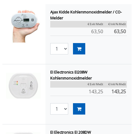
Ajax Kidde Kohlenmonoxidmelder / CO-
Melder
€ Exkl MwSt
€ Inkl % MwSt
63,50
63,50
EI Electronics EI208W
Kohlenmonoxidmelder
€ Exkl MwSt
€ Inkl % MwSt
143,25
143,25
EI Electronics EI 208DW