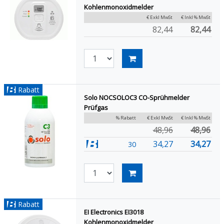
Kohlenmonoxidmelder
€ Exkl MwSt
€ Inkl % MwSt
82,44
82,44
Rabatt
Solo NOCSOLOC3 CO-Sprühmelder
Prüfgas
% Rabatt
€ Exkl MwSt
€ Inkl % MwSt
48,96
48,96
34,27
34,27
30
Rabatt
EI Electronics EI3018
Kohlenmonoxidmelder