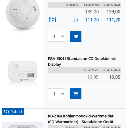
% Rabatt
€ Exkl MwSt
€ Inkl % MwSt
139,00
139,00
111,20
111,20
20
FGA-13041 Standalone-CO-Detektor mit
Display
€ Exkl MwSt
€ Inkl % MwSt
19,95
19,95
Rabatt
KD-218A Kohlenmonoxid-Warnmelder
(CO-Warnmelder) – Standalone-Gerät
% Rabatt
€ Exkl MwSt
€ Inkl % MwSt